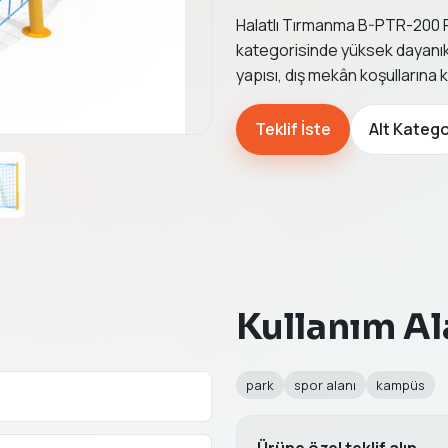
Halatlı Tırmanma B-PTR-200 P
kategorisinde yüksek dayanıklıl
yapısı, dış mekân koşullarına
Teklif İste
Alt Katego
Kullanım Al
park
spor alanı
kampüs