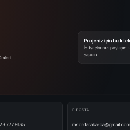
Projeniz için hızlı tek
İhtiyaçlarınızı paylaşın
yapsın.
ümleri.
N
E-POSTA
33 777 9135
mserdarakarca@gmail.co