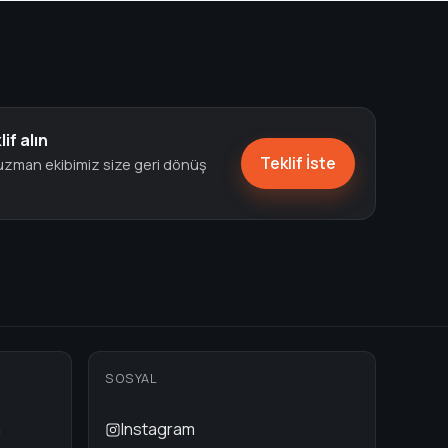
lif alın
Teklif İste
, uzman ekibimiz size geri dönüş
SOSYAL
m
Instagram