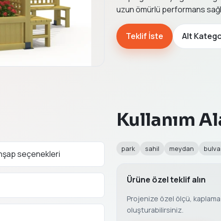
uzun ömürlü performans sağl
Teklif İste
Alt Katego
Kullanım Al
park
sahil
meydan
bulva
ahşap seçenekleri
Ürüne özel teklif alın
Projenize özel ölçü, kaplama v
oluşturabilirsiniz.