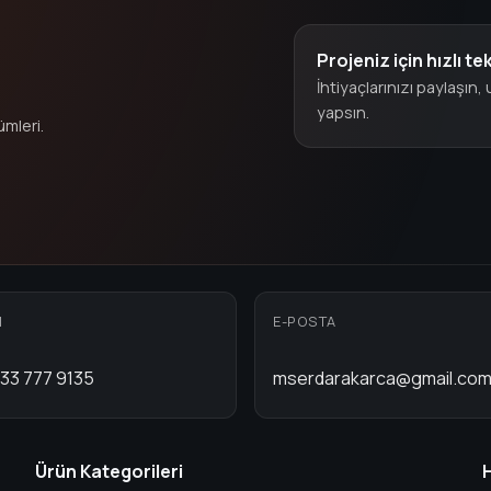
Projeniz için hızlı tek
İhtiyaçlarınızı paylaşın
yapsın.
ümleri.
N
E-POSTA
33 777 9135
mserdarakarca@gmail.co
Ürün Kategorileri
H