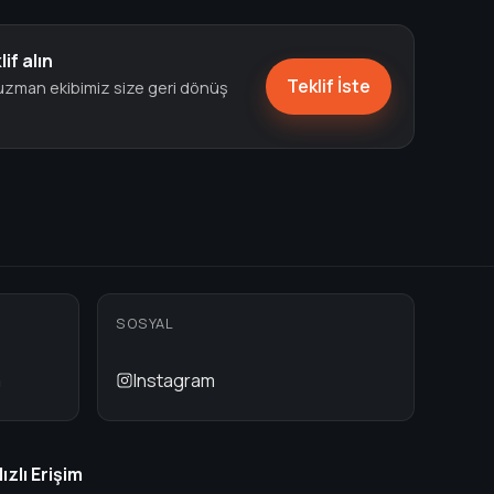
lif alın
Teklif İste
, uzman ekibimiz size geri dönüş
SOSYAL
m
Instagram
ızlı Erişim