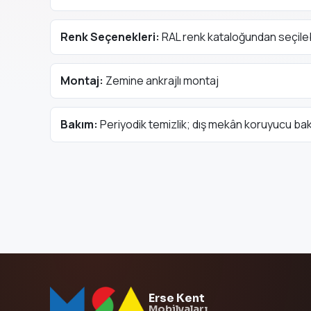
Renk Seçenekleri:
RAL renk kataloğundan seçileb
Montaj:
Zemine ankrajlı montaj
Bakım:
Periyodik temizlik; dış mekân koruyucu ba
Erse Kent
Mobilyaları