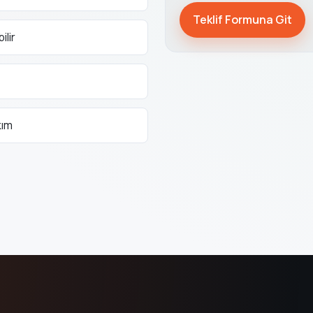
Teklif Formuna Git
ilir
kım