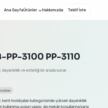
Ana Sayfa
Ürünler
Hakkımızda
Teklif İste
 B-PP-3100 PP-3110
dayanıklılık ve estetiği bir arada sunar.
modüler
 kent mobilyaları kategorisinde yüksek dayanıklılık
oğun kullanıma uygun yapısı, dış mekân koşullarına karşı