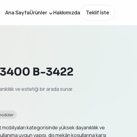
Ana Sayfa
Ürünler
Hakkımızda
Teklif İste
B3400 B-3422
klılık ve estetiği bir arada sunar.
modüler
mobilyaları kategorisinde yüksek dayanıklılık ve
n kullanıma uygun yapısı, dış mekân koşullarına karşı