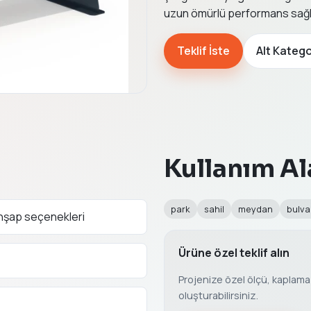
uzun ömürlü performans sağl
Teklif İste
Alt Katego
Kullanım Al
park
sahil
meydan
bulva
ahşap seçenekleri
Ürüne özel teklif alın
Projenize özel ölçü, kaplama v
oluşturabilirsiniz.