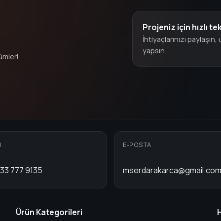
Projeniz için hızlı tek
İhtiyaçlarınızı paylaşın
yapsın.
ümleri.
N
E-POSTA
33 777 9135
mserdarakarca@gmail.co
Ürün Kategorileri
H