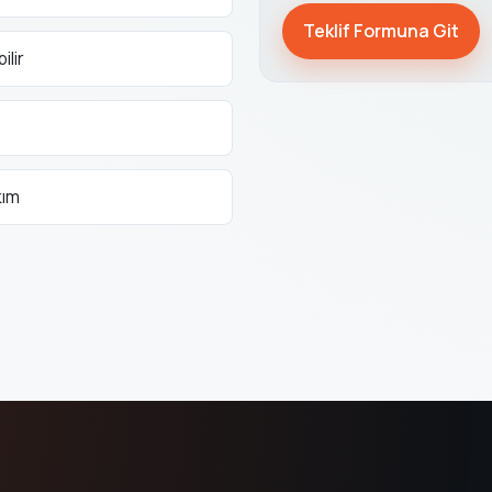
Teklif Formuna Git
ilir
kım