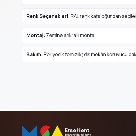
Renk Seçenekleri:
RAL renk kataloğundan seçileb
Montaj:
Zemine ankrajlı montaj
Bakım:
Periyodik temizlik; dış mekân koruyucu ba
Erse Kent
Mobilyaları