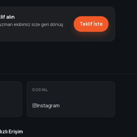
lif alın
Teklif İste
, uzman ekibimiz size geri dönüş
SOSYAL
m
Instagram
ızlı Erişim