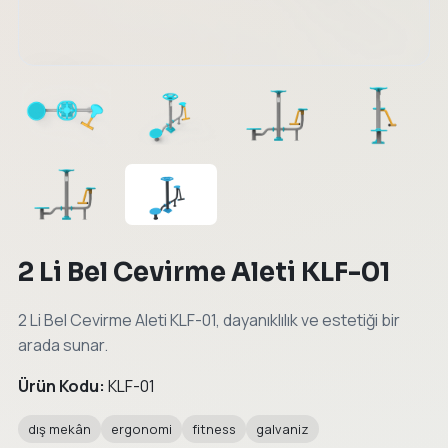
←
→
2 Li Bel Cevirme Aleti KLF-01
2 Li Bel Cevirme Aleti KLF-01, dayanıklılık ve estetiği bir
arada sunar.
Ürün Kodu:
KLF-01
dış mekân
ergonomi
fitness
galvaniz