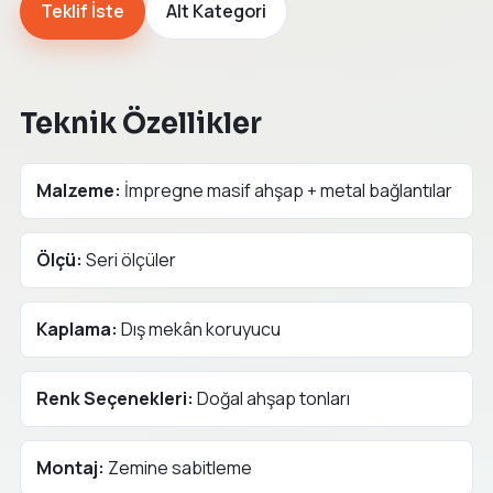
Teklif İste
Alt Kategori
Teknik Özellikler
Malzeme:
İmpregne masif ahşap + metal bağlantılar
Ölçü:
Seri ölçüler
Kaplama:
Dış mekân koruyucu
Renk Seçenekleri:
Doğal ahşap tonları
Montaj:
Zemine sabitleme