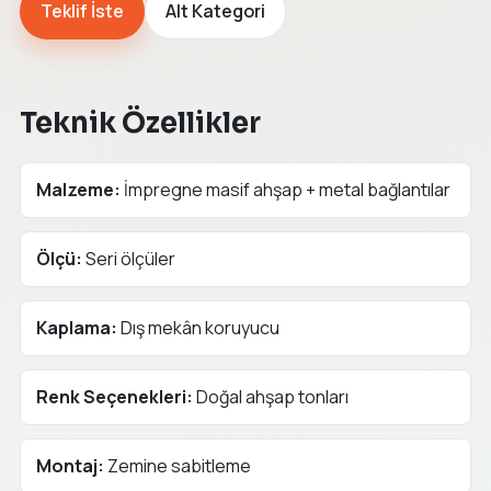
Teklif İste
Alt Kategori
Teknik Özellikler
Malzeme:
İmpregne masif ahşap + metal bağlantılar
Ölçü:
Seri ölçüler
Kaplama:
Dış mekân koruyucu
Renk Seçenekleri:
Doğal ahşap tonları
Montaj:
Zemine sabitleme