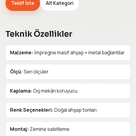
Teklif İste
Alt Kategori
Teknik Özellikler
Malzeme:
İmpregne masif ahşap + metal bağlantılar
Ölçü:
Seri ölçüler
Kaplama:
Dış mekân koruyucu
Renk Seçenekleri:
Doğal ahşap tonları
Montaj:
Zemine sabitleme